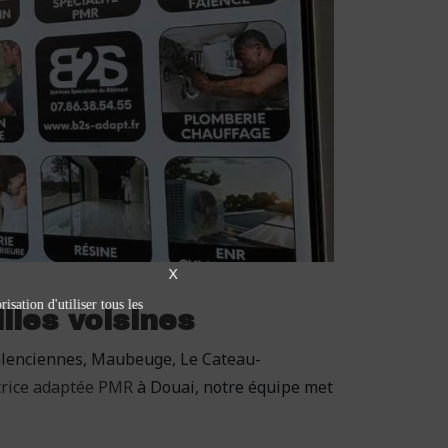
X
isation d'utiliser tous les
lles voisines
 Valenciennes, Maubeuge, Le Cateau-
trice adaptée PMR
à Douai, notre équipe met