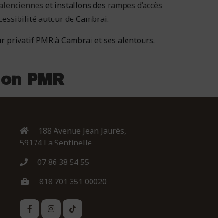
Valenciennes
et installons des
rampes d’accès
ccessibilité autour de Cambrai.
r privatif PMR à Cambrai et ses alentours.
tion PMR
188 Avenue Jean Jaurès,
59174 La Sentinelle
07 86 38 54 55
818 701 351 00020