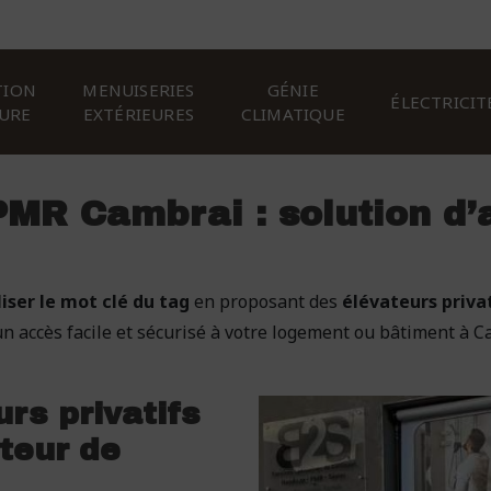
TION
MENUISERIES
GÉNIE
ÉLECTRICIT
EURE
EXTÉRIEURES
CLIMATIQUE
PMR Cambrai : solution d’a
liser le mot clé du tag
en proposant des
élévateurs priva
un accès facile et sécurisé à votre logement ou bâtiment à 
urs privatifs
teur de