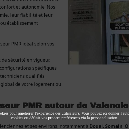
confort et autonomie. Nos
e, leur fiabilité et leur
 ou établissement
nseur PMR idéal selon vos
 de sécurité en vigueur.
configurations spécifiques.
echniciens qualifiés.
global de votre logement ou
seur PMR autour de Valencie
okies pour améliorer l'expérience des utilisateurs. Vous pouvez ici donner l'autor
cookies ou définir vos propres préférences via la personnalisation.
alenciennes et ses environs, notamment à
Douai
,
Somain
,
O