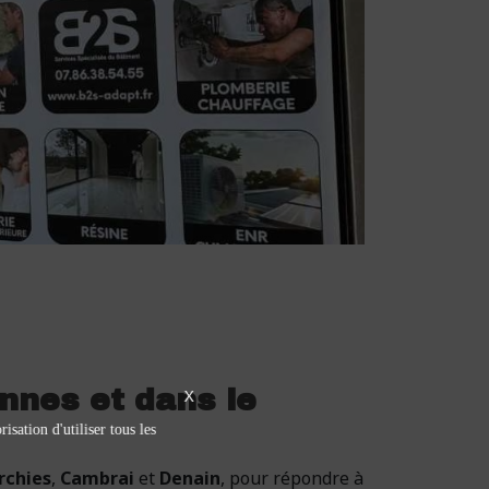
nnes et dans le
X
isation d'utiliser tous les
rchies
,
Cambrai
et
Denain
, pour répondre à