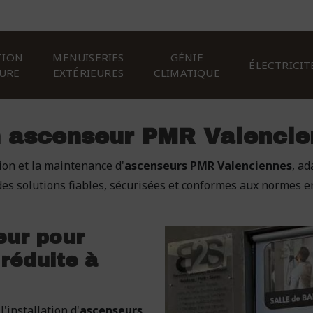
TION
MENUISERIES
GÉNIE
ÉLECTRICIT
EURE
EXTÉRIEURES
CLIMATIQUE
n ascenseur PMR Valencie
tion et la maintenance d'
ascenseurs PMR Valenciennes
, a
es solutions fiables, sécurisées et conformes aux normes en v
eur pour
réduite à
'installation d'
ascenseurs