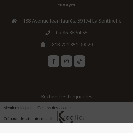
Envoyer
188 Avenue Jean Jaurès, 59174 La Sentinelle
07 86 38 54 55
818 701 351 00020
Recherches fréquentes
Mentions légales
Gestion des cookies
Création de site internet Lille