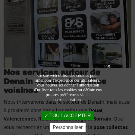
X
Nos services autour de
Ce site web utilise des cookies pour
Denain et dans les villes
améliorer l'expérience des utilisateurs.
Vous pouvez ici donner l'autorisation
voisines
d'utiliser tous les cookies ou définir vos
propres préférences via la
personnalisation.
Nous intervenons dans le secteur de Denain, mais aussi
à proximité dans des villes telles que
Douai
,
TOUT ACCEPTER
Valenciennes
,
Raismes
,
Maubeuge
et
Somain
. Que
vous recherchiez un spécialiste pour la
pose toilettes
Personnaliser